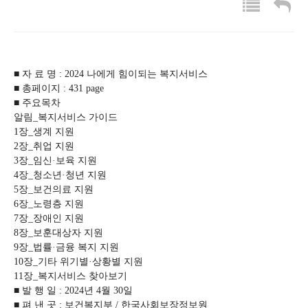
■ 자 료 명 : 2024 나에게 힘이되는 복지서비스
■ 총페이지 : 431 page
■ 주요목차
알림_복지서비스 가이드
1장_생계 지원
2장_취업 지원
3장_임신·보육 지원
4장_청소년·청년 지원
5장_보건의료 지원
6장_노령층 지원
7장_장애인 지원
8장_보훈대상자 지원
9장_법률·금융 복지 지원
10장_기타 위기별·상황별 지원
11장_복지서비스 찾아보기
■ 발 행 일 : 2024년 4월 30일
■ 펴 낸 곳 : 보건복지부 / 한국사회보장정보원