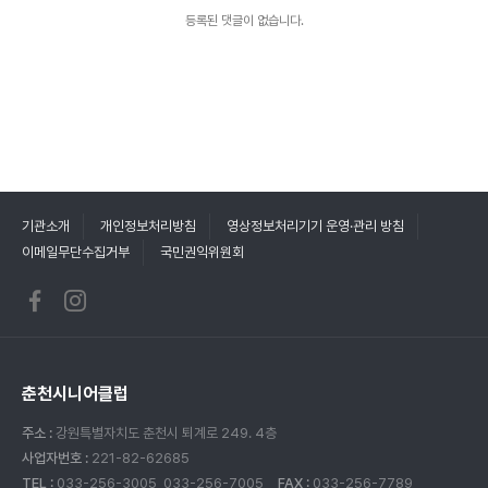
등록된 댓글이 없습니다.
기관소개
개인정보처리방침
영상정보처리기기 운영·관리 방침
이메일무단수집거부
국민권익위원회
춘천시니어클럽
주소 :
강원특별자치도 춘천시 퇴계로 249. 4층
사업자번호 :
221-82-62685
TEL :
033-256-3005, 033-256-7005
FAX :
033-256-7789