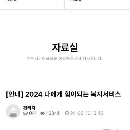
기관소개
자료실
사업안내
재정보고
알림마당
정보공개
자료실
자료실
자료실(이전자료)
춘천시니어클럽을 이용해주셔서 감사합니다.
후원/자원봉사
[안내] 2024 나에게 힘이되는 복지서비스
관리자
0건
1,334회
24-06-10 13:46