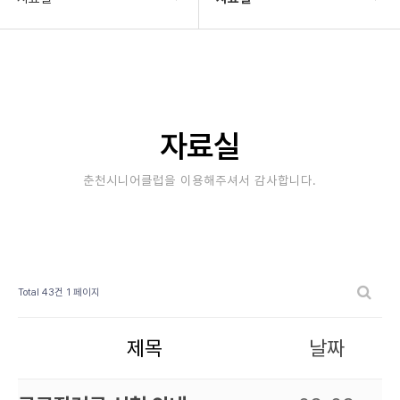
기관소개
자료실
사업안내
재정보고
알림마당
정보공개
자료실
자료실
자료실(이전자료)
춘천시니어클럽을 이용해주셔서 감사합니다.
후원/자원봉사
Total 43건
1 페이지
제목
날짜