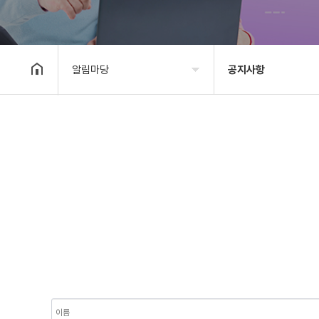
알림마당
공지사항
기관소개
공지사항
사업안내
타기관소식
알림마당
보도자료
자료실
사진&영상
후원/자원봉사
고충상담창구
대관안내