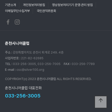
기관소개
개인정보처리방침
영상정보처리기기 운영·관리 방침
이메일무단수집거부
국민권익위원회
춘천시니어클럽
주소 :
강원특별자치도 춘천시 퇴계로 249. 4층
사업자번호 :
221-82-62685
TEL :
033-256-3005, 033-256-7005
FAX :
033-256-7789
E-mail :
csc@silver100.org
COPYRIGHT(c) 2023
춘천시니어클럽
ALL RIGHTS RESERVED.
춘천시니어클럽 대표전화
033-256-3005
arrow_upward