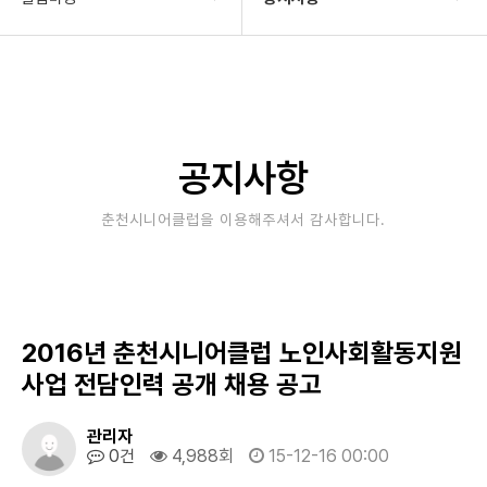
기관소개
공지사항
사업안내
타기관소식
알림마당
보도자료
공지사항
자료실
사진&영상
춘천시니어클럽을 이용해주셔서 감사합니다.
후원/자원봉사
고충상담창구
대관안내
2016년 춘천시니어클럽 노인사회활동지원
사업 전담인력 공개 채용 공고
관리자
0건
4,988회
15-12-16 00:00