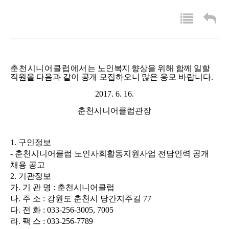
춘천시니어클럽
에서는
노인복지 향상을
위해 함께 일할
직원을 다음과 같이 공개 모집하오니
많은 응모 바랍니다
.
2017. 6. 16.
춘천시니어클럽관장
1.
구인정보
-
춘천시니어클럽 노인사회활동지원사업 전담인력 공개
채용 공고
2.
기관정보
가
.
기 관 명
:
춘천시니어클럽
나
.
주 소
:
강원도 춘천시 당간지주길
77
다
.
전 화
: 033-256-3005, 7005
라
.
팩 스
: 033-256-7789