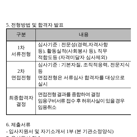
5.
전형방법 및 합격자 발표
구분
내용
심사기준
:
전문성
(
경력
,
자격사항
1
차
등
),
활동실적
(
사회봉사 등
),
직무
서류전형
적합도등
(
자격미달자 심사제외
)
심사기준
:
기본자질
,
조직적응력
,
전문지식
2
차
등
면접전형
면접전형은 서류심사 합격자를 대상으로
실시
면접전형 결과를 종합하여 결정
최종합격자
임용구비서류 접수 후 허위사실이 있을 경우
결정
임용취소
6.
제출서류
-
입사지원서 및 자기소개서
1
부
(
본 기관소정양식
)