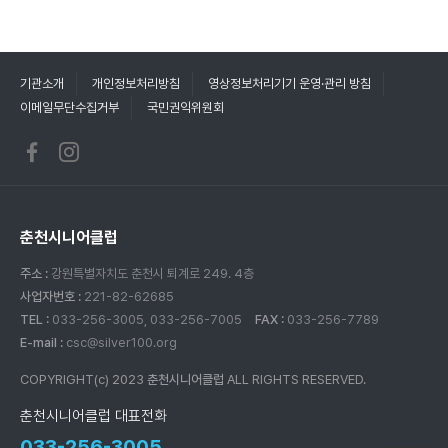
기관소개
개인정보처리방침
영상정보처리기기 운영·관리 방침
이메일무단수집거부
국민권익위원회
춘천시니어클럽
주소 :
강원특별자치도 춘천시 퇴계로 249. 4층
사업자번호 :
221-82-62685
TEL :
033-256-3005, 033-256-7005
FAX :
033-256-7789
E-mail :
csc@silver100.org
COPYRIGHT(c) 2023
춘천시니어클럽
ALL RIGHTS RESERVED.
춘천시니어클럽 대표전화
033-256-3005