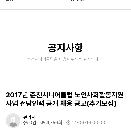
기관소개
공지사항
사업안내
타기관소식
알림마당
보도자료
공지사항
자료실
사진&영상
춘천시니어클럽을 이용해주셔서 감사합니다.
후원/자원봉사
고충상담창구
대관안내
2017년 춘천시니어클럽 노인사회활동지원
사업 전담인력 공개 채용 공고(추가모집)
관리자
0건
4,756회
17-06-16 00:00