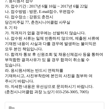
7.
응시원서 접수
가
.
접수기간
: 2017
년
6
월
16
일
~ 2017
년
6
월
22
일
나
.
접수방법
:
방문
, E-mail
접수
,
우편접수
다
.
접수장소
:
강원도 춘천시
당간지주길
77,
춘천시니어클럽 사무실
8.
기 타
가
.
적격자가 없을 경우에는 선발하지 않습니다
.
나
.
접수된 서류는 일체 반환하지 않으며
,
제출된 서류에
기재된 내용이 사실과 다를 경우에 발생하는 불이익은
모두 본인 책임입니다
.
다
.
합격자 통보 후 신원조회 및 채용신체검사 등을 통하여
부적합한 결격사유가 있 을 경우 합격이 취소될 수
있습니다
.
라
.
응시원서에는 반드시 연락처를
기재하시고
,
사진부착란에 본인의 사진을 첨부하 여
주시기 바랍니다
.
마
.
자세한 내용은 유선상으로 문의하시기 바랍니다
.
(
춘천시니어클럽 과장 노상기
033-256-3005, 7005)