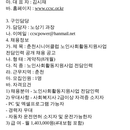
마
.
대 표 자
:
김시재
바
.
홈페이지
:
www.ccsc.or.kr
3.
구인담당
가
.
담당자
:
노상기 과장
나
.
이메일
: ccscpower@hanmail.net
4.
채용정보
가
.
제 목
:
춘천시니어클럽 노인사회활동지원사업
전담인력 공개 채용 공고
나
.
형 태
:
계약직
(8
개월
)
다
.
직 종
:
노인사회활동지원사업 전담인력
라
.
근무지역
:
춘천
마
.
모집인원
: 1
명
바
.
자격요건
1)
채용분야
-
노인사회활동지원사업 전담인력
2)
우대사항
-
사회복지사
2
급이상 자격증 소지자
- PC
및 엑셀프로그램 가능자
-
경력자 우대
-
자동차 운전면허 소지자 및 운전가능한자
3)
급 여
-
월
1,403,000
원
(4
대보험 포함
)