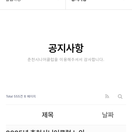
기관소개
공지사항
사업안내
타기관소식
알림마당
보도자료
공지사항
자료실
사진&영상
춘천시니어클럽을 이용해주셔서 감사합니다.
후원/자원봉사
고충상담창구
대관안내
Total 555건
8 페이지
제목
날짜