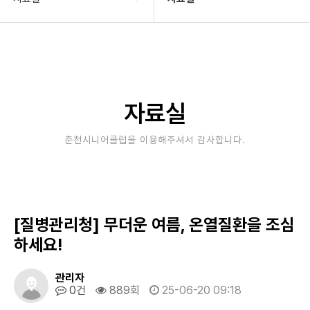
기관소개
자료실
사업안내
재정보고
알림마당
정보공개
자료실
자료실
자료실(이전자료)
춘천시니어클럽을 이용해주셔서 감사합니다.
후원/자원봉사
[질병관리청] 무더운 여름, 온열질환을 조심
하세요!
관리자
0건
889회
25-06-20 09:18