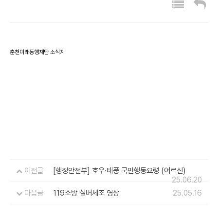
춘천미래동행재단 소식지
이전글
[행정안전부] 호우·태풍 국민행동요령 (어르신)
25.06.20
다음글
119소방 실버체조 영상
25.05.16