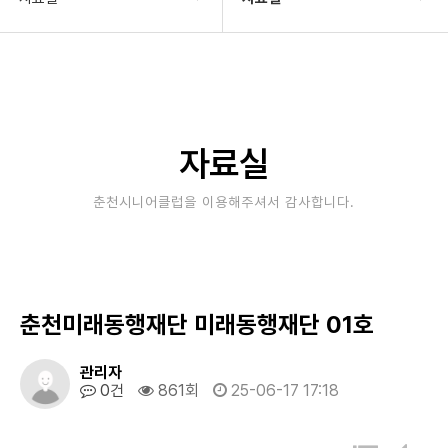
기관소개
자료실
사업안내
재정보고
알림마당
정보공개
자료실
자료실
자료실(이전자료)
춘천시니어클럽을 이용해주셔서 감사합니다.
후원/자원봉사
춘천미래동행재단 미래동행재단 01호
관리자
0건
861회
25-06-17 17:18