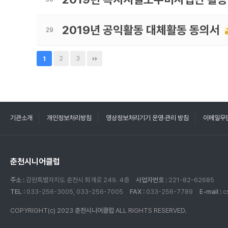
2019년 공익활동 대체활동 동의서
29
2
3
1
기관소개
개인정보처리방침
영상정보처리기기 운영·관리 방침
이메일무
춘천시니어클럽
주소 :
강원특별자치도 춘천시 퇴계로 249. 4층
사업자번호 :
221-82-62685
TEL :
033-256-3005, 033-256-7005
FAX :
033-256-7789
E-mail :
c
COPYRIGHT(c) 2023
춘천시니어클럽
ALL RIGHTS RESERVED.