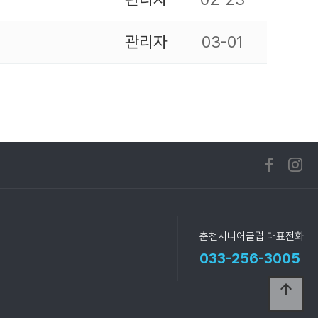
관리자
03-01
춘천시니어클럽 대표전화
033-256-3005
arrow_upward